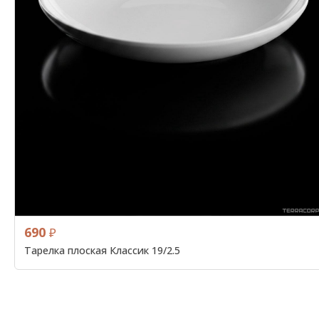
690
₽
Тарелка плоская Классик 19/2.5