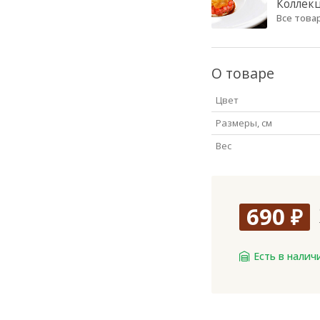
Коллек
Все това
О товаре
Цвет
Размеры, см
Вес
690
₽
Есть в налич