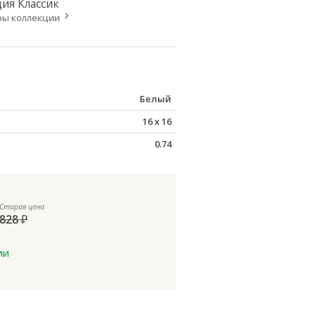
ция
Классик
ры коллекции
Белый
16
x
16
0.74
Старая цена
828
₽
ии