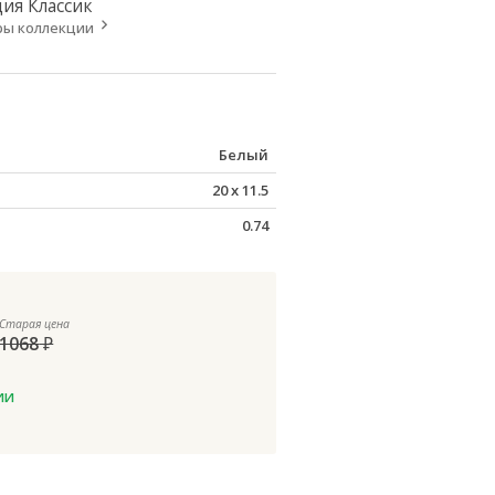
ция
Классик
ры коллекции
Белый
20
x
11.5
0.74
Старая цена
1068
₽
ии