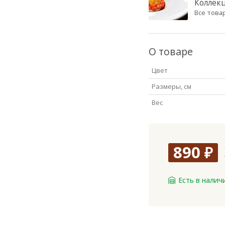
Коллек
Все това
О товаре
Цвет
Размеры, см
Вес
890
₽
Есть в налич