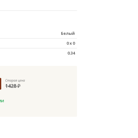
Белый
0
x
0
0.34
Старая цена
1428
₽
ии