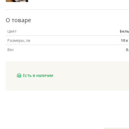
О товаре
Цвет
Бел
Размеры, см
10
x
Вес
0
Есть в наличии