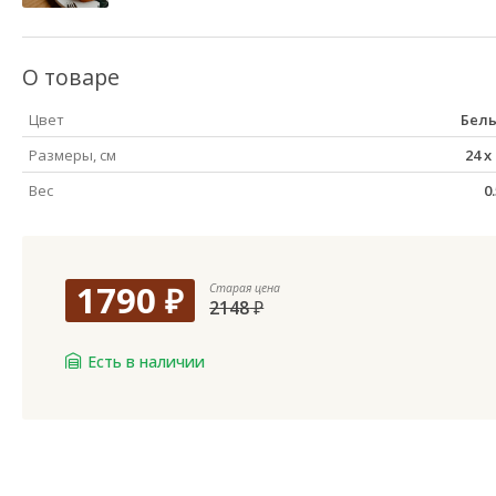
О товаре
Цвет
Бел
Размеры, см
24
x
Вес
0
1790
₽
Старая цена
2148
₽
Есть в наличии