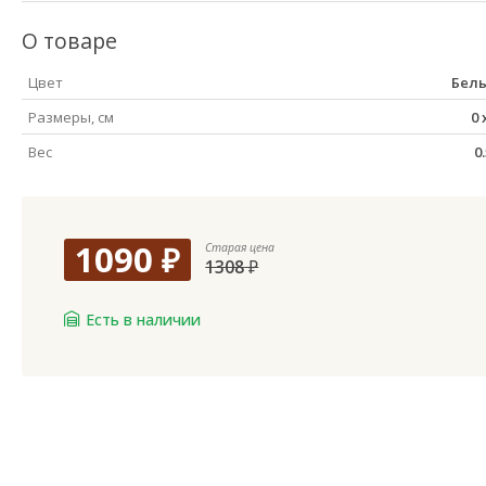
О товаре
Цвет
Бел
Размеры, см
0
Вес
0
1090
₽
Старая цена
1308
₽
Есть в наличии