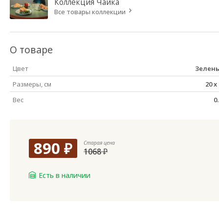
Коллекция
Чайка
Все товары коллекции
О товаре
Цвет
Зелен
Размеры, см
20
x
Вес
0
890
₽
Старая цена
1068
₽
Есть в наличии