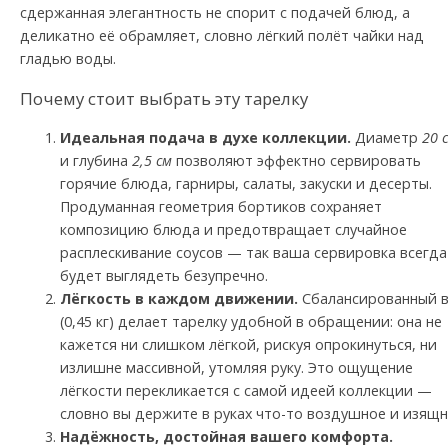
сдержанная элегантность не спорит с подачей блюд, а
деликатно её обрамляет, словно лёгкий полёт чайки над
гладью воды.
Почему стоит выбрать эту тарелку
Идеальная подача в духе коллекции.
Диаметр
20 
и глубина
2,5 см
позволяют эффектно сервировать
горячие блюда, гарниры, салаты, закуски и десерты.
Продуманная геометрия бортиков сохраняет
композицию блюда и предотвращает случайное
расплескивание соусов — так ваша сервировка всегда
будет выглядеть безупречно.
Лёгкость в каждом движении.
Сбалансированный в
(0,45 кг) делает тарелку удобной в обращении: она не
кажется ни слишком лёгкой, рискуя опрокинуться, ни
излишне массивной, утомляя руку. Это ощущение
лёгкости перекликается с самой идеей коллекции —
словно вы держите в руках что-то воздушное и изящн
Надёжность, достойная вашего комфорта.