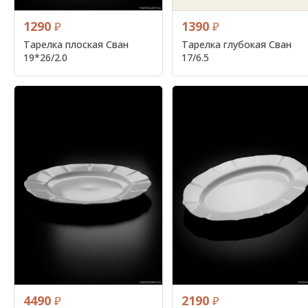
1290
1390
₽
₽
Тарелка плоская Сван
Тарелка глубокая Сван
19*26/2.0
17/6.5
4490
2190
₽
₽